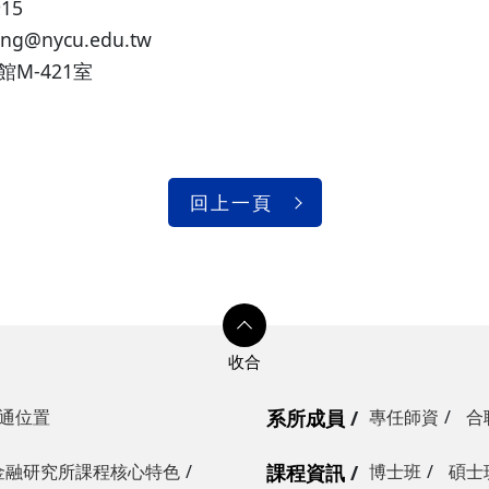
915
ang@nycu.edu.tw
M-421室
回上一頁
通位置
系所成員
專任師資
合
金融研究所課程核心特色
課程資訊
博士班
碩士