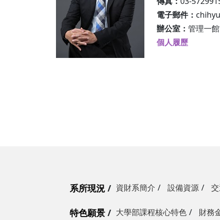
傳真：
03-572991
電子郵件：
chihy
辦公室：
管理一館M
個人履歷
系所現況
資財系簡介
設備資源
交
特色願景
大學部課程核心特色
財務