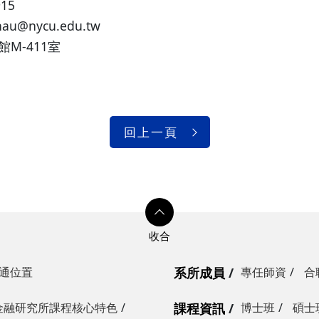
915
hau@nycu.edu.tw
M-411室
回上一頁
通位置
系所成員
專任師資
合
金融研究所課程核心特色
課程資訊
博士班
碩士