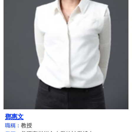
鄧惠文
教授
職稱：