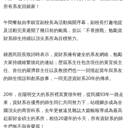
所有系友回娘家！
午間餐敍由李鎮宜副校長為活動揭開序幕，副校長打趣地提
及活動完美避開了幾日前的颱風，並以「不畏挑戰」勉勵資
財系師生持續以頂尖系所為目標努力。
鍾惠民院長致詞時表示，資財系擁有健全的系友網絡，勉勵
大家持續維繫彼此的連結；歴屆系主任包含現任的黃宜侯主
任、首任的羅濟群主任以及教授們也一一回憶起當年與系友
的師生情誼和創系故事，一同見證資財系20年的傳承。
20年，在陽明交大的系所裡其實很年輕，從民國93年一路走
來，資財系在優秀的師生同仁共同努力下，站穩腳步成為全
國頂尖的商管科系，去年更被遠見雜誌大篇幅報導成為最高
起薪財金碩士的系所，相信20週年的今天，所有資財系的師
生們無不與有榮焉！