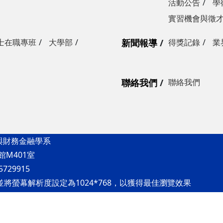
活動公告
學
實習機會與徵
士在職專班
大學部
新聞報導
得獎記錄
業
聯絡我們
聯絡我們
與財務金融學系
館M401室
5729915
refox，並將螢幕解析度設定為1024*768，以獲得最佳瀏覽效果