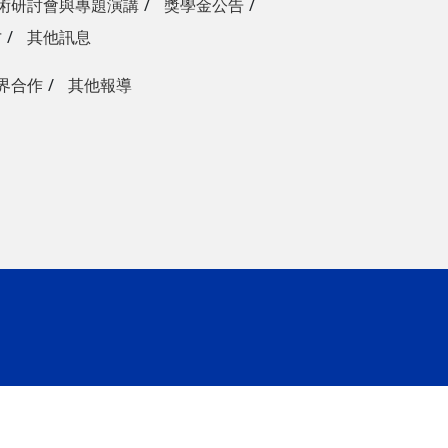
術研討會與專題演講
獎學金公告
才
其他訊息
界合作
其他報導
ap3