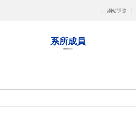
:::
綱站導覽
系所成員